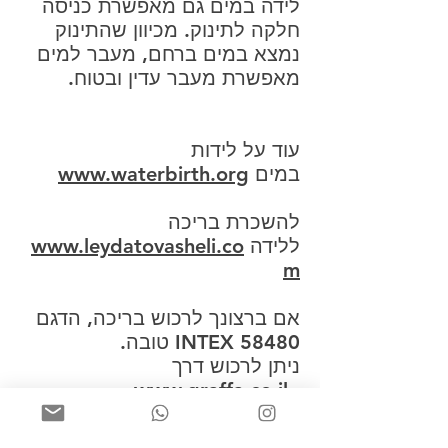
לידה במים גם מאפשרת כניסה
חלקה לתינוק. מכיוון שהתינוק
נמצא במים ברחם, מעבר למים
מאפשרת מעבר עדין ובטוח.
עוד על לידות
במים
www.waterbirth.org
להשכרת בריכה
ללידה
www.leydatovasheli.co
m
אם ברצונך לרכוש בריכה, הדגם
INTEX 58480 טובה.
ניתן לרכוש דרך
www.graffa.co.il
או
www.intex-pool.co.il